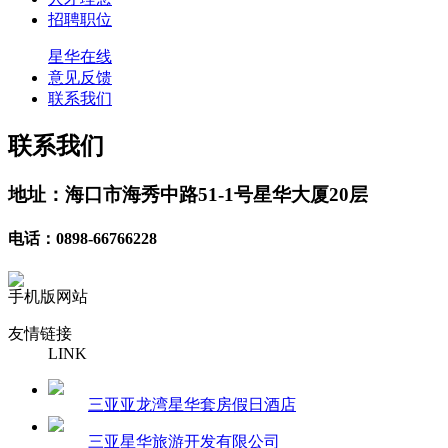
招聘职位
星华在线
意见反馈
联系我们
联系我们
地址：海口市海秀中路51-1号星华大厦20层
电话：0898-66766228
手机版网站
友情链接
LINK
三亚亚龙湾星华套房假日酒店
三亚星华旅游开发有限公司