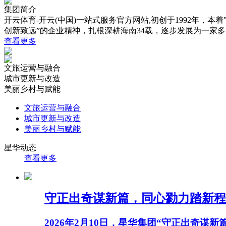
集团简介
开云体育-开云(中国)一站式服务官方网站,初创于1992年
创新致远”的企业精神，扎根深耕海南34载，逐步发展为一家
查看更多
文旅运营与融合
城市更新与改造
美丽乡村与赋能
文旅运营与融合
城市更新与改造
美丽乡村与赋能
星华动态
查看更多
守正出奇谋新篇，同心勠力踏新程 |
2026年2月10日，星华集团“守正出奇谋