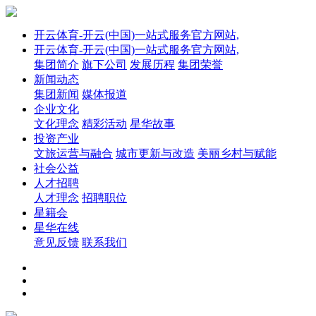
开云体育-开云(中国)一站式服务官方网站,
开云体育-开云(中国)一站式服务官方网站,
集团简介
旗下公司
发展历程
集团荣誉
新闻动态
集团新闻
媒体报道
企业文化
文化理念
精彩活动
星华故事
投资产业
文旅运营与融合
城市更新与改造
美丽乡村与赋能
社会公益
人才招聘
人才理念
招聘职位
星籍会
星华在线
意见反馈
联系我们