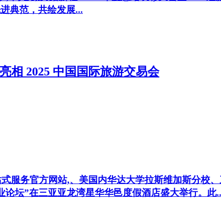
典范，共绘发展...
亮相 2025 中国国际旅游交易会
国)一站式服务官方网站,、美国内华达大学拉斯维加斯分
论坛”在三亚亚龙湾星华华邑度假酒店盛大举行。此..