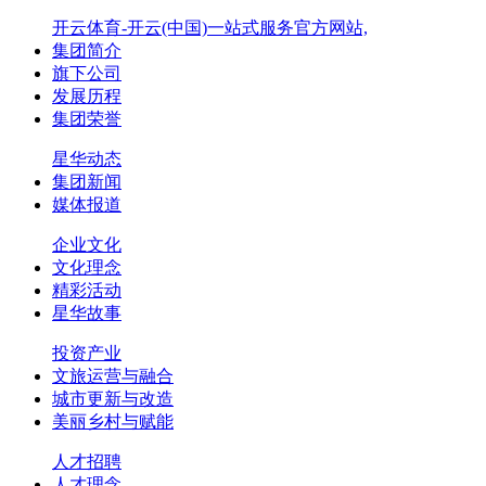
开云体育-开云(中国)一站式服务官方网站,
集团简介
旗下公司
发展历程
集团荣誉
星华动态
集团新闻
媒体报道
企业文化
文化理念
精彩活动
星华故事
投资产业
文旅运营与融合
城市更新与改造
美丽乡村与赋能
人才招聘
人才理念