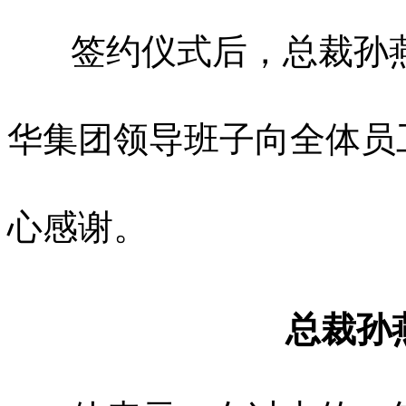
签约仪式后，总裁孙燕
华集团领导班子向全体员工
心感谢。
总裁孙