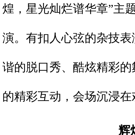
煌，星光灿烂谱华章”主
演。有扣人心弦的杂技表
谐的脱口秀、酷炫精彩的舞蹈
的精彩互动，会场沉浸在
辉