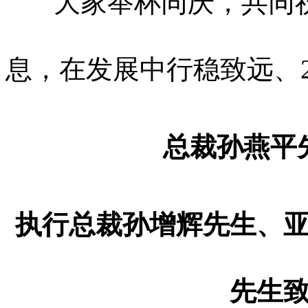
大家举杯同庆，共同祝
息，在发展中行稳致远、2
总裁孙燕平
执行总裁孙增辉先生、
先生