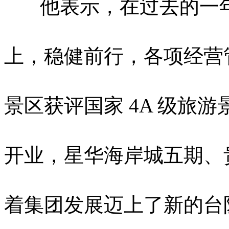
他表示，在过去的一年
上，稳健前行，各项经营
景区获评国家 4A 级旅
开业，星华海岸城五期、贵州
着集团发展迈上了新的台