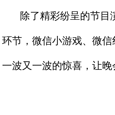
除了精彩纷呈的节目演
环节，微信小游戏、微信
一波又一波的惊喜，让晚