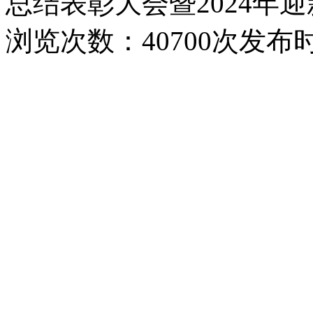
总结表彰大会暨2024年
浏览次数：40700次
发布时间