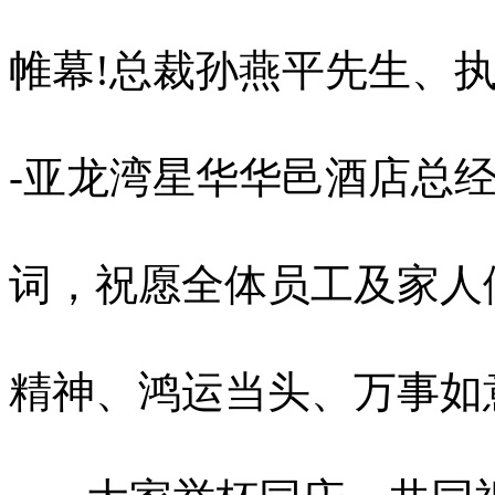
帷幕!总裁孙燕平先生、
-亚龙湾星华华邑酒店总
词，祝愿全体员工及家人
精神、鸿运当头、万事如